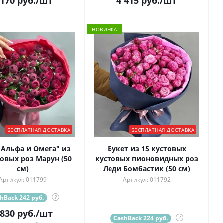
 170
руб.
/шт
4 415
руб.
/шт
НОВИНКА
БЕСПЛАТНАЯ ДОСТАВКА
БЕСПЛАТНАЯ ДОСТАВКА
"Альфа и Омега" из
Букет из 15 кустовых
товых роз Марун (50
кустовых пионовидных роз
см)
Леди Бомбастик (50 см)
Артикул: 011799
Артикул: 011792
hBack 242 руб.
?
 830
руб.
/шт
CashBack 224 руб.
?