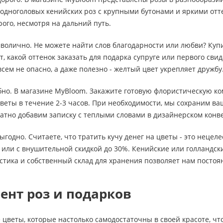
 одноголовых кенийских роз с крупными бутонами и яркими от
рого, несмотря на дальний путь.
мволично. Не можете найти слов благодарности или любви? Ку
, какой оттенок заказать для подарка супруге или первого свид
сем не опасно, а даже полезно - желтый цвет укрепляет дружбу
обно. В магазине MyBloom. Закажите готовую флористическую ко
веты в течение 2-3 часов. При необходимости, мы сохраним в
атно добавим записку с теплыми словами в дизайнерском конв
выгодно. Считаете, что тратить кучу денег на цветы - это неце
или с внушительной скидкой до 30%. Кенийские или голландски
стика и собственный склад для хранения позволяет нам посто
ент роз и подарков
 цветы, которые настолько самодостаточны в своей красоте, чт