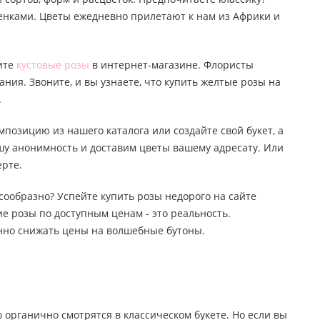
тенками. Цветы ежедневно прилетают к нам из Африки и
пите
кустовые розы
в интернет-магазине. Флористы
ания. Звоните, и вы узнаете, что купить желтые розы на
.
мпозицию из нашего каталога или создайте свой букет, а
ашу анонимность и доставим цветы вашему адресату. Или
ерте.
лесообразно? Успейте купить розы недорого на сайте
е розы по доступным ценам - это реальность.
янно снижать цены на волшебные бутоны.
о органично смотрятся в классическом букете. Но если вы