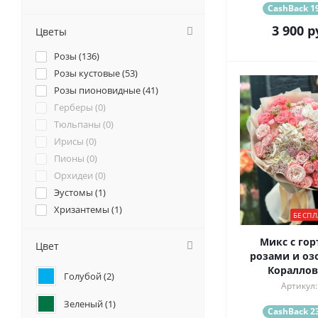
CashBack 19
3 900
р
Цветы
Розы (
136
)
Розы кустовые (
53
)
Розы пионовидные (
41
)
Герберы (
0
)
Тюльпаны (
0
)
Ирисы (
0
)
Пионы (
0
)
Орхидеи (
0
)
Эустомы (
1
)
Хризантемы (
1
)
БЕСПЛ
Ромашки (
0
)
Микс с гор
Ранункулюсы (
0
)
Цвет
розами и оз
Альстромерии (
0
)
Кораллов
Голубой (
2
)
Гортензии (
2
)
Артикул:
Лилии (
0
)
Зеленый (
1
)
Подсолнухи (
0
)
CashBack 23