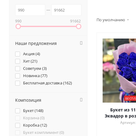
По умолчанию
990
91662
Наши предложения
Акция (
4
)
Хит (
21
)
Советуем (
3
)
Новинка (
77
)
Бесплатная доставка (
162
)
БЕСПЛ
Композиция
Букет из 11
Букет (
148
)
Эквадор в ро
Корзина (
0
)
Артикул:
Коробка (
12
)
Букет комплимент (
0
)