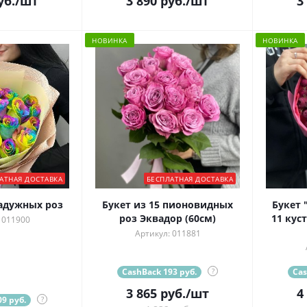
уб.
/шт
3 890
руб.
/шт
3
НОВИНКА
НОВИНКА
АТНАЯ ДОСТАВКА
БЕСПЛАТНАЯ ДОСТАВКА
радужных роз
Букет из 15 пионовидных
Букет 
роз Эквадор (60см)
11 кус
 011900
Артикул: 011881
CashBack 193 руб.
?
Cas
3 865
руб.
/шт
4
9 руб.
?