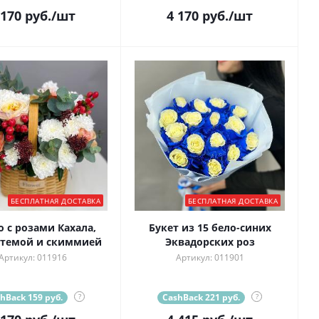
 170
руб.
/шт
4 170
руб.
/шт
БЕСПЛАТНАЯ ДОСТАВКА
БЕСПЛАТНАЯ ДОСТАВКА
 с розами Кахала,
Букет из 15 бело-синих
нтемой и скиммией
Эквадорских роз
Артикул: 011916
Артикул: 011901
hBack 159 руб.
?
CashBack 221 руб.
?