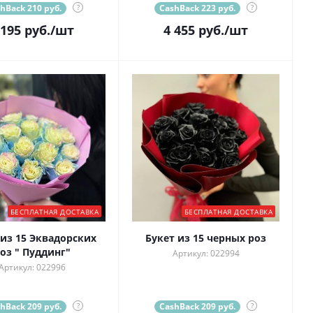
hBack 210 руб.
?
CashBack 223 руб.
?
 195
руб.
/шт
4 455
руб.
/шт
БЕСПЛАТНАЯ ДОСТАВКА
БЕСПЛАТНАЯ ДОСТАВКА
 из 15 Эквадорских
Букет из 15 черных роз
оз " Пуддинг"
Артикул: 022994
Артикул: 022996
hBack 209 руб.
?
CashBack 209 руб.
?