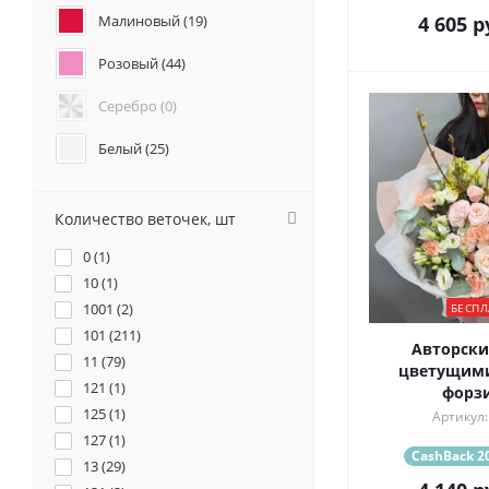
Анемоны (
0
)
Малиновый (
19
)
4 605
р
Гвоздики (
2
)
Розовый (
44
)
Геогрины (
0
)
Гипсофилы (
0
)
Серебро (
0
)
Каллы (
0
)
Маттиола (
0
)
Белый (
25
)
Нарциссы (
0
)
Красный (
27
)
Фрезия (
0
)
Количество веточек, шт
Бордовый (
3
)
0 (
1
)
Желтый (
8
)
10 (
1
)
1001 (
2
)
БЕСПЛ
Коралловый (
9
)
101 (
211
)
Авторски
11 (
Кремовый (
79
)
18
)
цветущим
121 (
1
)
форз
Оранжевый (
9
)
125 (
1
)
Артикул:
127 (
1
)
Персиковый (
7
)
CashBack 20
13 (
29
)