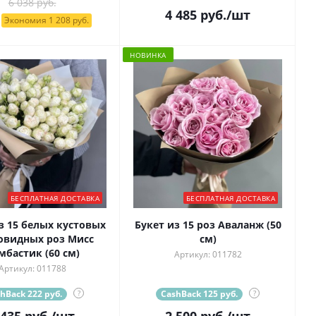
6 038 руб.
4 485
руб.
/шт
Экономия 1 208 руб.
НОВИНКА
БЕСПЛАТНАЯ ДОСТАВКА
БЕСПЛАТНАЯ ДОСТАВКА
з 15 белых кустовых
Букет из 15 роз Аваланж (50
овидных роз Мисс
см)
мбастик (60 см)
Артикул: 011782
Артикул: 011788
hBack 222 руб.
?
CashBack 125 руб.
?
 435
руб.
/шт
2 500
руб.
/шт