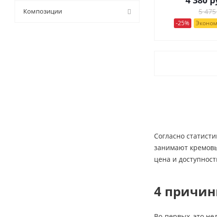
9 (
43
)
Композиции
5 475
-25%
Эконом
Согласно статисти
занимают кремовые
цена и доступност
4 причин
Во-первых, это не