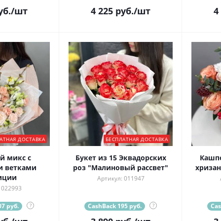
уб.
/шт
4 225
руб.
/шт
4
АТНАЯ ДОСТАВКА
БЕСПЛАТНАЯ ДОСТАВКА
й микс с
Букет из 15 Эквадорских
Кашпо
и ветками
роз "Малиновый рассвет"
хриза
иции
Артикул: 011947
 022993
7 руб.
?
CashBack 195 руб.
?
Cas