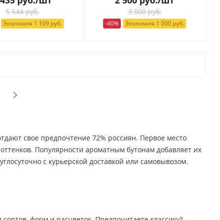
5 544 руб.
3 500 руб.
Экономия 1 109 руб.
-40%
Экономия 1 000 руб.
 отдают свое предпочтение 72% россиян. Первое место
о оттенков. Популярности ароматным бутонам добавляет их
углосуточно с курьерской доставкой или самовывозом.
 сортов, форм и расцветок. Предпочитаете классику?