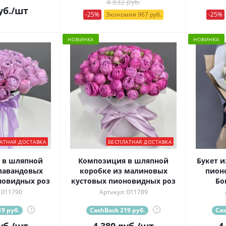
4 832 руб.
уб.
/шт
-25%
Экономия 967 руб.
-25%
НОВИНКА
НОВИНКА
АТНАЯ ДОСТАВКА
БЕСПЛАТНАЯ ДОСТАВКА
 в шляпной
Композиция в шляпной
Букет и
лавандовых
коробке из малиновых
пион
новидных роз
кустовых пионовидных роз
Бо
 011790
Артикул: 011789
9 руб.
?
CashBack 219 руб.
?
Cas
уб.
/шт
4 380
руб.
/шт
4