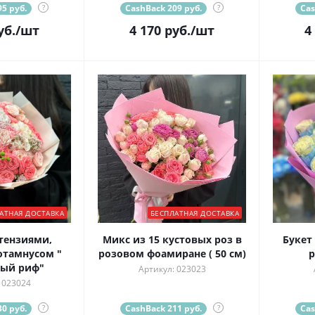
5 руб.
?
CashBack 209 руб.
?
Cas
уб.
/шт
4 170
руб.
/шт
4
АТНАЯ ДОСТАВКА
БЕСПЛАТНАЯ ДОСТАВКА
тензиями,
Микс из 15 кустовых роз в
Букет
отамнусом "
розовом фоамиране ( 50 см)
р
ый риф"
Артикул: 023023
 023024
0 руб.
?
CashBack 211 руб.
?
Cas