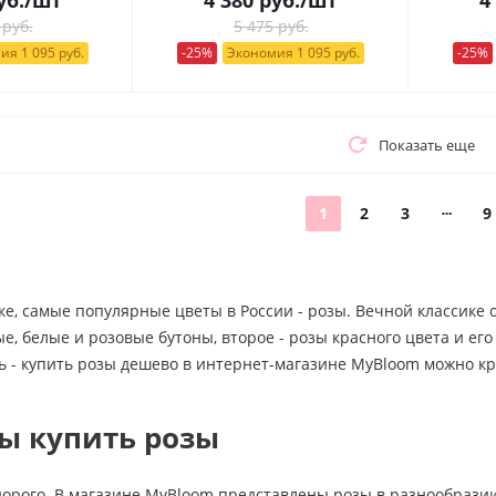
 руб.
5 475 руб.
ия 1 095 руб.
-25%
Экономия 1 095 руб.
-25%
Показать еще
1
2
3
9
ке, самые популярные цветы в России - розы. Вечной классике
, белые и розовые бутоны, второе - розы красного цвета и ег
ь - купить розы дешево в интернет-магазине MyBloom можно кр
ы купить розы
дорого. В магазине MyBloom представлены розы в разнообразии