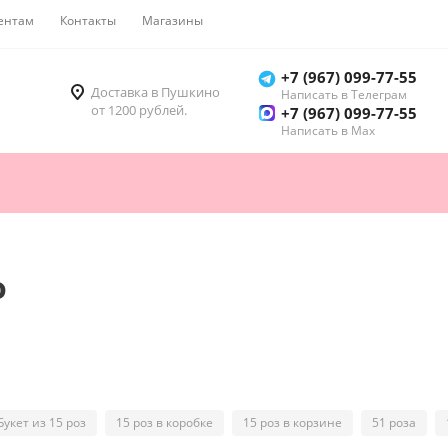
ентам
Контакты
Магазины
Как купить
+7 (967) 099-77-55
Доставка в Пушкино
Написать в Телеграм
от 1200 рублей.
+7 (967) 099-77-55
Написать в Мах
о
Букет из 15 роз
15 роз в коробке
15 роз в корзине
51 роза