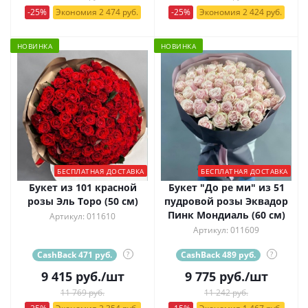
-25%
Экономия 2 474 руб.
-25%
Экономия 2 424 руб.
НОВИНКА
НОВИНКА
БЕСПЛАТНАЯ ДОСТАВКА
БЕСПЛАТНАЯ ДОСТАВКА
Букет из 101 красной
Букет "До ре ми" из 51
розы Эль Торо (50 см)
пудровой розы Эквадор
Пинк Мондиаль (60 см)
Артикул: 011610
Артикул: 011609
CashBack 471 руб.
?
CashBack 489 руб.
?
9 415
руб.
/шт
9 775
руб.
/шт
11 769 руб.
11 242 руб.