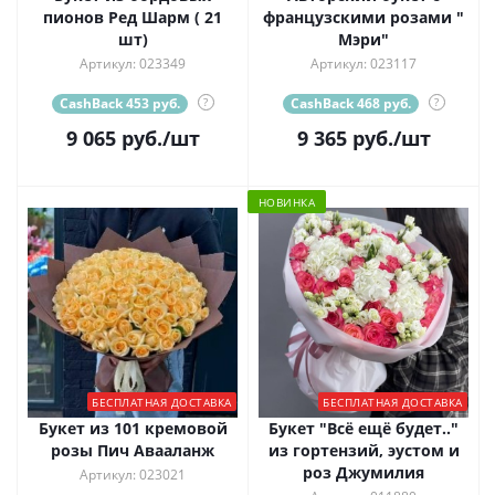
пионов Ред Шарм ( 21
французскими розами "
шт)
Мэри"
Артикул: 023349
Артикул: 023117
CashBack 453 руб.
?
CashBack 468 руб.
?
9 065
руб.
/шт
9 365
руб.
/шт
НОВИНКА
БЕСПЛАТНАЯ ДОСТАВКА
БЕСПЛАТНАЯ ДОСТАВКА
Букет из 101 кремовой
Букет "Всё ещё будет.."
розы Пич Авааланж
из гортензий, эустом и
роз Джумилия
Артикул: 023021