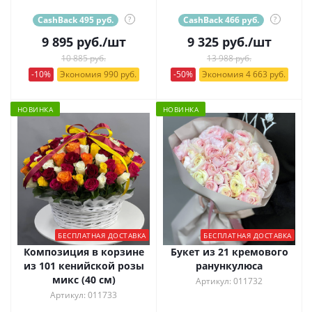
CashBack 495 руб.
?
CashBack 466 руб.
?
9 895
руб.
/шт
9 325
руб.
/шт
10 885 руб.
13 988 руб.
-10%
Экономия 990 руб.
-50%
Экономия 4 663 руб.
НОВИНКА
НОВИНКА
БЕСПЛАТНАЯ ДОСТАВКА
БЕСПЛАТНАЯ ДОСТАВКА
Композиция в корзине
Букет из 21 кремового
из 101 кенийской розы
ранункулюса
микс (40 см)
Артикул: 011732
Артикул: 011733