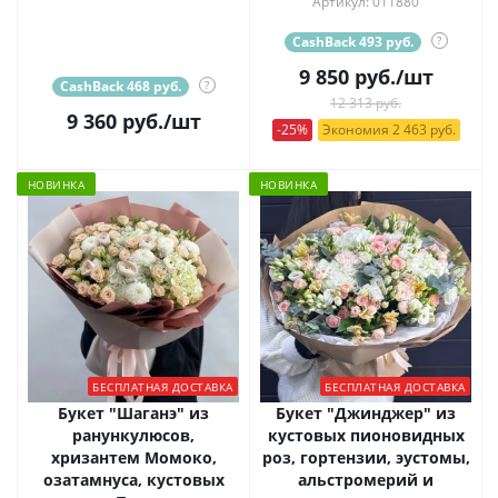
Артикул: 011880
CashBack 493 руб.
?
9 850
руб.
/шт
CashBack 468 руб.
?
12 313 руб.
9 360
руб.
/шт
-25%
Экономия 2 463 руб.
НОВИНКА
НОВИНКА
БЕСПЛАТНАЯ ДОСТАВКА
БЕСПЛАТНАЯ ДОСТАВКА
Букет "Шаганэ" из
Букет "Джинджер" из
ранункулюсов,
кустовых пионовидных
хризантем Момоко,
роз, гортензии, эустомы,
озатамнуса, кустовых
альстромерий и