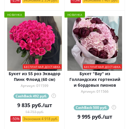
-25%
Экономия 2 354 руб.
-15%
Экономия 1 467 руб.
НОВИНКА
НОВИНКА
БЕСПЛАТНАЯ ДОСТАВКА
БЕСПЛАТНАЯ ДОСТАВКА
Букет из 55 роз Эквадор
Букет "Вау" из
Пинк Флоид (60 см)
Голландских гортензий
и бордовых пионов
Артикул: 011599
Артикул: 011566
CashBack 492 руб.
?
9 835
руб.
/шт
CashBack 500 руб.
?
14 753 руб.
9 995
руб.
/шт
-50%
Экономия 4 918 руб.