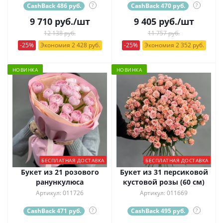
CashBack 486 руб.
?
CashBack 470 руб.
?
9 710
руб.
/шт
9 405
руб.
/шт
12 138 руб.
11 757 руб.
-25%
Экономия 2 428 руб.
-25%
Экономия 2 352 руб.
НОВИНКА
НОВИНКА
БЕСПЛАТНАЯ ДОСТАВКА
БЕСПЛАТНАЯ ДОСТАВКА
Букет из 21 розового
Букет из 31 персиковой
ранункулюса
кустовой розы (60 см)
Артикул: 011726
Артикул: 011669
CashBack 471 руб.
?
CashBack 495 руб.
?