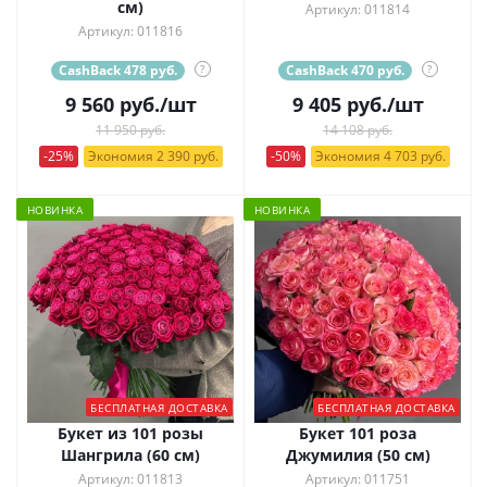
см)
Артикул: 011814
Артикул: 011816
CashBack 478 руб.
?
CashBack 470 руб.
?
9 560
руб.
/шт
9 405
руб.
/шт
11 950 руб.
14 108 руб.
-25%
Экономия 2 390 руб.
-50%
Экономия 4 703 руб.
НОВИНКА
НОВИНКА
БЕСПЛАТНАЯ ДОСТАВКА
БЕСПЛАТНАЯ ДОСТАВКА
Букет из 101 розы
Букет 101 роза
Шангрила (60 см)
Джумилия (50 см)
Артикул: 011813
Артикул: 011751