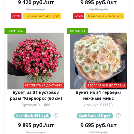
9 420
руб.
/шт
9 895
руб.
/шт
10 833 руб.
12 369 руб.
-15%
Экономия 1 413 руб.
-25%
Экономия 2 474 руб.
НОВИНКА
НОВИНКА
БЕСПЛАТНАЯ ДОСТАВКА
БЕСПЛАТНАЯ ДОСТАВКА
Букет из 31 кустовой
Букет из 51 герберы
розы Фаерворкс (60 см)
нежный микс
Артикул: 011668
Артикул: 011623
CashBack 495 руб.
?
CashBack 485 руб.
?
9 895
руб.
/шт
9 695
руб.
/шт
12 369 руб.
12 119 руб.