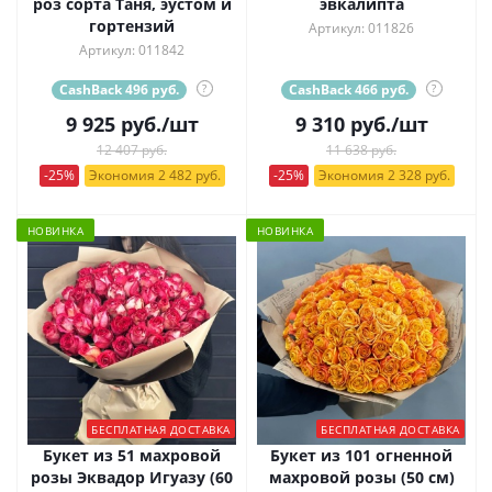
роз сорта Таня, эустом и
эвкалипта
гортензий
Артикул: 011826
Артикул: 011842
CashBack 496 руб.
?
CashBack 466 руб.
?
9 925
руб.
/шт
9 310
руб.
/шт
12 407 руб.
11 638 руб.
-25%
Экономия 2 482 руб.
-25%
Экономия 2 328 руб.
НОВИНКА
НОВИНКА
БЕСПЛАТНАЯ ДОСТАВКА
БЕСПЛАТНАЯ ДОСТАВКА
Букет из 51 махровой
Букет из 101 огненной
розы Эквадор Игуазу (60
махровой розы (50 см)