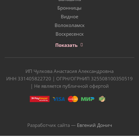
Бронницы
Видное
Волоколамск
Воскресенск
Показать
ИП Чулкова Анастасия Александровна
ИНН 331405822720 | ОГРН/ОГРНИП 325508100350519
| Не является публичной офертой
Разработчик сайта —
Евгений Донич