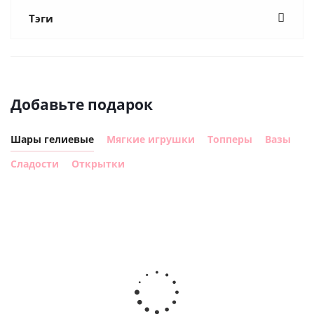
Тэги
Добавьте подарок
Шары гелиевые
Мягкие игрушки
Топперы
Вазы
Сладости
Открытки
Шар с
Шар круг,
днем
счастливого
рождения,
Сердце розовое
дня
с