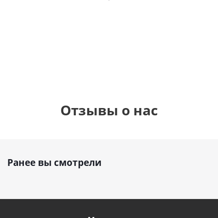
фольгированный
рождения
бабочками
шар с гелием (45
(45см)
см)
900
руб.
900
руб.
895
руб.
Отзывы о нас
Ранее вы смотрели