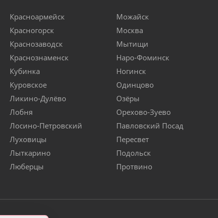
Красноармейск
Можайск
Красногорск
Москва
Краснозаводск
Мытищи
Краснознаменск
Наро-Фоминск
Кубинка
Ногинск
Куровское
Одинцово
Ликино-Дулёво
Озёры
Лобня
Орехово-Зуево
Лосино-Петровский
Павловский Посад
Луховицы
Пересвет
Лыткарино
Подольск
Люберцы
Протвино