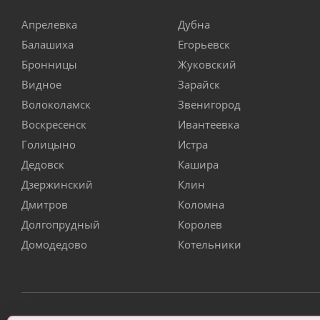
Апрелевка
Дубна
Балашиха
Егорьевск
Бронницы
Жуковский
Видное
Зарайск
Волоколамск
Звенигород
Воскресенск
Ивантеевка
Голицыно
Истра
Дедовск
Кашира
Дзержинский
Клин
Дмитров
Коломна
Долгопрудный
Королев
Домодедово
Котельники