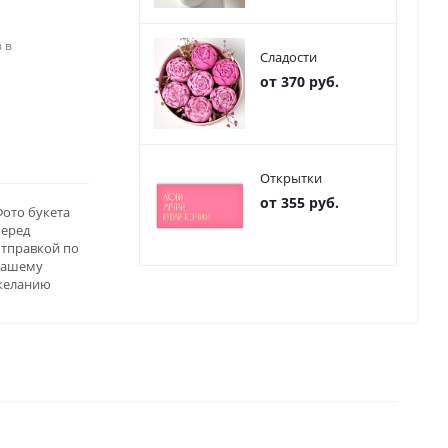
 в
Сладости
от 370 руб.
Открытки
от 355 руб.
ото букета
перед
отправкой по
вашему
желанию