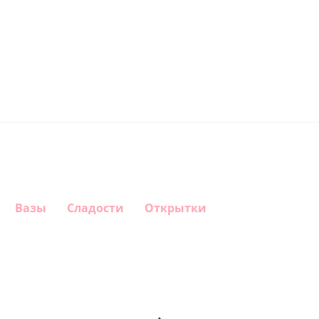
Вазы
Сладости
Открытки
Шар круг
Шар
Шар
Шар