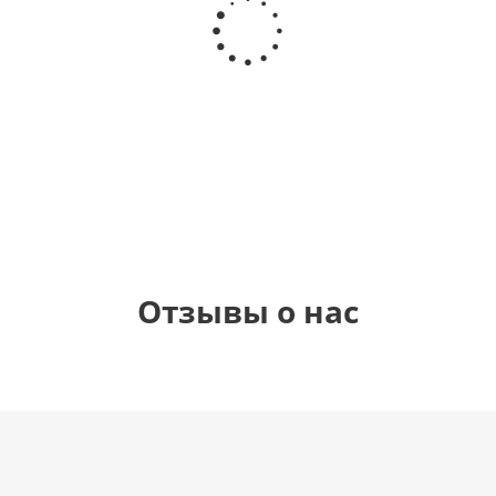
Самая
гелиевый
гелиевый
Звезда - С
самая
цифра 4
цифра 1
днем
(40х102
(40х102
рождения
см)
см)
(45 см)
1 330
1 330
895
900
руб.
руб.
руб.
руб.
Отзывы о нас