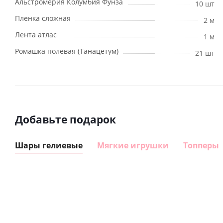
Альстромерия Колумбия Фунза
10 шт
Пленка сложная
2 м
Лента атлас
1 м
Ромашка полевая (Танацетум)
21 шт
Добавьте подарок
Шары гелиевые
Мягкие игрушки
Топперы
Шар
Шар