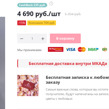
?
CashBack 235 руб.
4 690
руб.
/шт
5 394 руб.
-15%
Экономия 704 руб.
В корзину
Мы принимаем:
Бесплатная доставка внутри МКАДа
Бесплатная записка к любом
заказу
Самые важные слова, которые вы хотите
получателю, будут напечатаны на записк
цветы с любовью