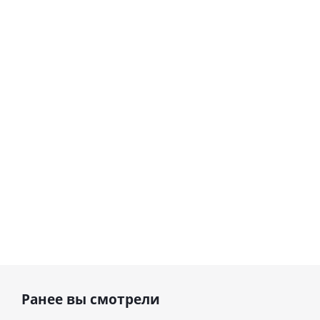
сердце I
гелиевый
love you
цифра 8
Сердце розовое
(45 см)
(40х102
фольгированный
см)
шар с гелием (45
см)
1 330
895
руб.
895
руб.
руб.
Ранее вы смотрели