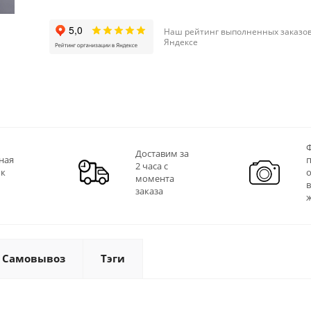
Наш рейтинг выполненных заказов
Яндексе
Ф
Доставим за
ная
2 часа с
 к
момента
заказа
Самовывоз
Тэги