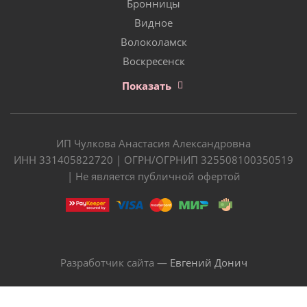
Бронницы
Видное
Волоколамск
Воскресенск
Показать
ИП Чулкова Анастасия Александровна
ИНН 331405822720 | ОГРН/ОГРНИП 325508100350519
| Не является публичной офертой
Разработчик сайта —
Евгений Донич